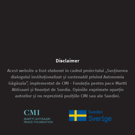
Disclaimer
Acest website a fost elaborat în cadrul proiectului „Susținerea
dialogului instituționalizat și sustenabil privind Autonomia
Găgăuzia”, implementat de CMI - Fundația pentru pace Martti
Ahtisaari și finanțat de Suedia. Opiniile exprimate aparțin
autorilor și nu reprezintă pozițiile CMI sau ale Suediei.