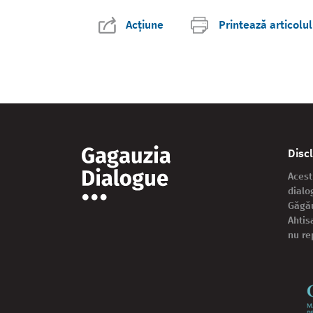
Acțiune
Printează articolul
Disc
Acest
dialo
Găgău
Ahtis
nu re