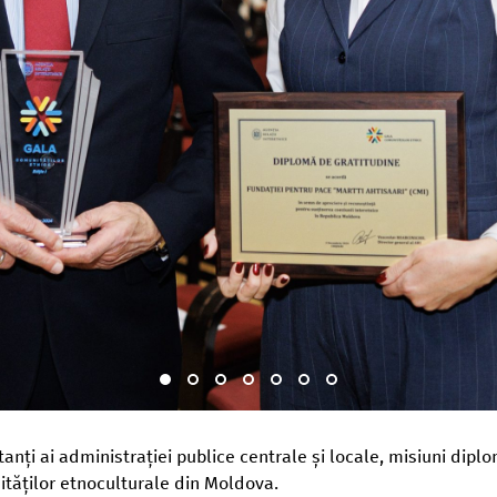
tanți ai administrației publice centrale și locale, misiuni diplo
tăților etnoculturale din Moldova.