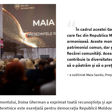
În cadrul acestei 
care fac din Republica 
armonioasă. Aceste mome
patrimoniul comun, dar și
fiecărei comunități. Ace
contribuie la diversitat
să o păstrăm și să o pre
– a subliniat Maia Sandu, Pre
amentului, Doina Gherman a exprimat toată recunoștința și a
 interetnice este esențială pentru democrația Republicii Moldov