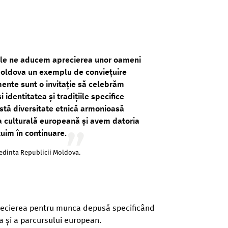
Gale ne aducem aprecierea unor oameni
Moldova un exemplu de conviețuire
nte sunt o invitație să celebrăm
 identitatea și tradițiile specifice
astă diversitate etnică armonioasă
ea culturală europeană și avem datoria
țuim în continuare.
ședinta Republicii Moldova.
precierea pentru munca depusă specificând
a și a parcursului european.