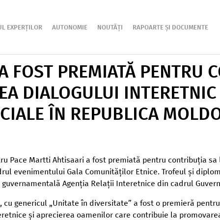
UL EXPERȚILOR
AUTONOMIE
NOUTĂȚI
RAPOARTE ȘI DOCUMENTE
A FOST PREMIATĂ PENTRU C
A DIALOGULUI INTERETNIC Ș
CIALE ÎN REPUBLICA MOLD
u Pace Martti Ahtisaari a fost premiată pentru contribuția sa 
drul evenimentului Gala Comunităților Etnice. Trofeul și diplo
 guvernamentală Agenția Relații Interetnice din cadrul Guvern
 cu genericul „Unitate în diversitate” a fost o premieră pentru
retnice și aprecierea oamenilor care contribuie la promovarea di