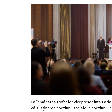
La înmânarea trofeelor vicepreședinta Parl
că susținerea coeziunii sociale, a coeziunii