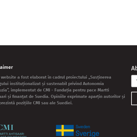
laimer
A
 website a fost elaborat în cadrul proiectului „Susținerea
gului instituționalizat și sustenabil privind Autonomia
zia”, implementat de CMI - Fundația pentru pace Martti
aari și finanțat de Suedia. Opiniile exprimate aparțin autorilor și
prezintă pozițiile CMI sau ale Suediei.