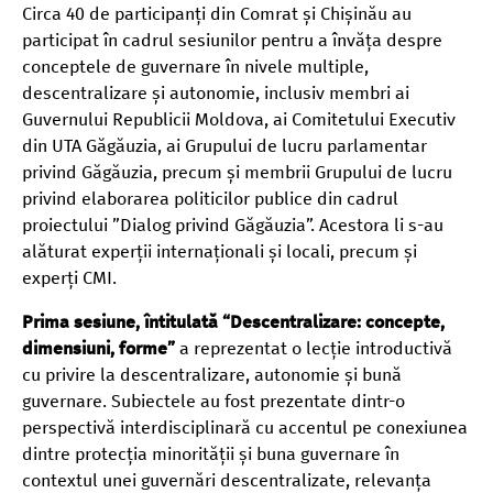
Circa 40 de participanți din Comrat și Chișinău au
participat în cadrul sesiunilor pentru a învăța despre
conceptele de guvernare în nivele multiple,
descentralizare și autonomie, inclusiv membri ai
Guvernului Republicii Moldova, ai Comitetului Executiv
din UTA Găgăuzia, ai Grupului de lucru parlamentar
privind Găgăuzia, precum și membrii Grupului de lucru
privind elaborarea politicilor publice din cadrul
proiectului ”Dialog privind Găgăuzia”. Acestora li s-au
alăturat experții internaționali și locali, precum și
experți CMI.
Prima sesiune, întitulată “Descentralizare: concepte,
dimensiuni, forme”
a reprezentat o lecție introductivă
cu privire la descentralizare, autonomie și bună
guvernare. Subiectele au fost prezentate dintr-o
perspectivă interdisciplinară cu accentul pe conexiunea
dintre protecția minorității și buna guvernare în
contextul unei guvernări descentralizate, relevanța