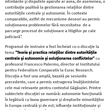
întrebările și disputele apărute ar avea, de asemenea, o
contribuție pozitivă la gestionarea relațiilor dintre
autoritățile centrale și autonomie. În contexte
comparabile, astfel de mecanisme deseori au permis
soluționarea problemelor fără necesitatea de a
parcurge procesul de soluționare a litigiilor pe cale
judiciară”.
Programul de instruire a fost încheiat cu o discuție la
tema
“Teoria și practica relațiilor dintre autoritățile
centrale și autonomie și soluționarea conflictelor”
cu
profesorul Francesco Palermo, director al Institutului
pentru Federalism Comparativ la Eurac Research.
Discuția a fost una amplă, bazată pe sesiunile
precedente, care a permis extragerea învățămintelor
cele mai relevante pentru contextul Găgăuziei. Printre
subiectele discuției se numără: autonomie funcțională
în legătură cu buna guvernare și drepturile minorităților
în Europa centrală și de est; influențe instituționale și