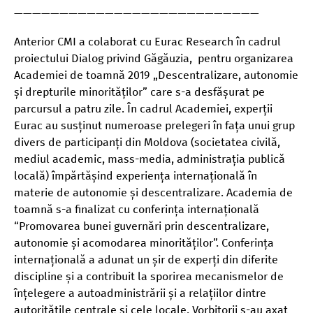
———————————————————————————
Anterior CMI a colaborat cu Eurac Research în cadrul
proiectului Dialog privind Găgăuzia, pentru organizarea
Academiei de toamnă 2019 „Descentralizare, autonomie
și drepturile minorităților” care s-a desfășurat pe
parcursul a patru zile. În cadrul Academiei, experții
Eurac au susținut numeroase prelegeri în fața unui grup
divers de participanți din Moldova (societatea civilă,
mediul academic, mass-media, administrația publică
locală) împărtășind experiența internațională în
materie de autonomie și descentralizare. Academia de
toamnă s-a finalizat cu conferința internațională
“Promovarea bunei guvernări prin descentralizare,
autonomie și acomodarea minorităților”. Conferința
internațională a adunat un șir de experți din diferite
discipline și a contribuit la sporirea mecanismelor de
înțelegere a autoadministrării și a relațiilor dintre
autoritățile centrale și cele locale. Vorbitorii s-au axat