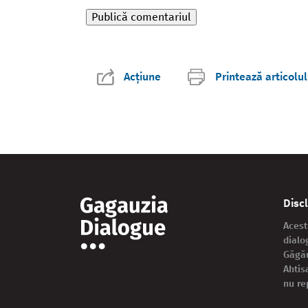
Acțiune
Printează articolul
Disc
Acest
dialo
Găgău
Ahtis
nu re