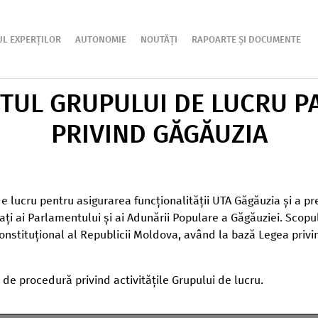
UL EXPERȚILOR
AUTONOMIE
NOUTĂȚI
RAPOARTE ȘI DOCUMENTE
TUL GRUPULUI DE LUCRU P
PRIVIND GĂGĂUZIA
 de lucru pentru asigurarea funcționalității UTA Găgăuzia și a p
i ai Parlamentului și ai Adunării Populare a Găgăuziei. Scopul
nstituțional al Republicii Moldova, având la bază Legea privin
de procedură privind activitățile Grupului de lucru.