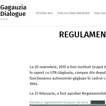
DESPRE NOI
DIALOG PARLAMENTAR
DIALOG
REGULAMEN
La 20 noiembrie, 2015 a fost instituit Grupul
în raport cu UTA Găgăuzia, compus din deputaț
funcționarea autonomiei găgăuze în cadrul co
1994.
La 23 februarie, a fost aprobat Regulamentul 
Decizia și regulamentul Grupului de lucru
Download