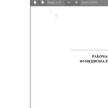
Page
1
/
5
Zoom
100%