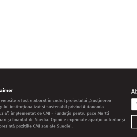
laimer
A
 website a fost elaborat în cadrul proiectului „Susținerea
gului instituționalizat și sustenabil privind Autonomia
zia”, implementat de CMI - Fundația pentru pace Martti
aari și finanțat de Suedia. Opiniile exprimate aparțin autorilor și
prezintă pozițiile CMI sau ale Suediei.