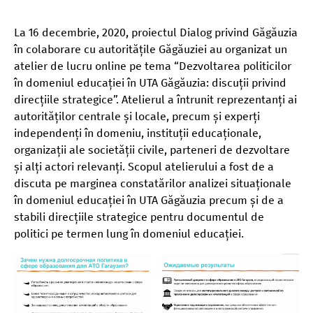
La 16 decembrie, 2020, proiectul Dialog privind Găgăuzia
în colaborare cu autoritățile Găgăuziei au organizat un
atelier de lucru online pe tema “Dezvoltarea politicilor
în domeniul educației în UTA Găgăuzia: discuții privind
direcțiile strategice”. Atelierul a întrunit reprezentanți ai
autorităților centrale și locale, precum și experți
independenți în domeniu, instituții educaționale,
organizații ale societății civile, parteneri de dezvoltare
și alți actori relevanți. Scopul atelierului a fost de a
discuta pe marginea constatărilor analizei situaționale
în domeniul educației în UTA Găgăuzia precum și de a
stabili direcțiile strategice pentru documentul de
politici pe termen lung în domeniul educației.