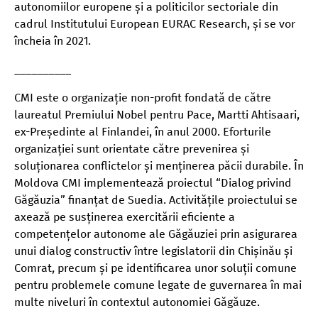
autonomiilor europene și a politicilor sectoriale din
cadrul Institutului European EURAC Research, și se vor
încheia în 2021.
__________
CMI este o organizație non-profit fondată de către
laureatul Premiului Nobel pentru Pace, Martti Ahtisaari,
ex-Președinte al Finlandei, în anul 2000. Eforturile
organizației sunt orientate către prevenirea și
soluționarea conflictelor și menținerea păcii durabile. În
Moldova CMI implementează proiectul “Dialog privind
Găgăuzia” finanțat de Suedia. Activitățile proiectului se
axează pe susținerea exercitării eficiente a
competențelor autonome ale Găgăuziei prin asigurarea
unui dialog constructiv între legislatorii din Chișinău și
Comrat, precum și pe identificarea unor soluții comune
pentru problemele comune legate de guvernarea în mai
multe niveluri în contextul autonomiei Găgăuze.