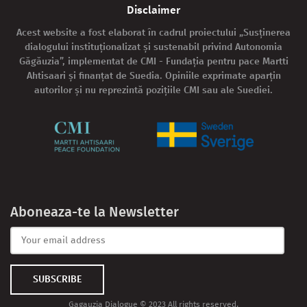
Disclaimer
Acest website a fost elaborat în cadrul proiectului „Susținerea
dialogului instituționalizat și sustenabil privind Autonomia
Găgăuzia”, implementat de CMI - Fundația pentru pace Martti
Ahtisaari și finanțat de Suedia. Opiniile exprimate aparțin
autorilor și nu reprezintă pozițiile CMI sau ale Suediei.
Aboneaza-te la Newsletter
SUBSCRIBE
Gagauzia Dialogue © 2023 All rights reserved.