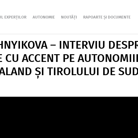
UL EXPERȚILOR
AUTONOMIE
NOUTĂȚI
RAPOARTE ȘI DOCUMENTE
NYIKOVA – INTERVIU DESPR
 CU ACCENT PE AUTONOMII
ALAND ȘI TIROLULUI DE SU