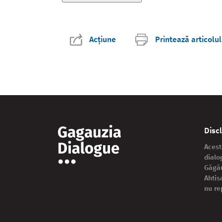
Acțiune
Printează articolul
Disc
Acest
dialo
Găgău
Ahtis
nu re