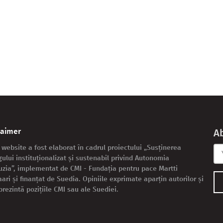
laimer
A
 website a fost elaborat în cadrul proiectului „Susținerea
gului instituționalizat și sustenabil privind Autonomia
zia”, implementat de CMI - Fundația pentru pace Martti
aari și finanțat de Suedia. Opiniile exprimate aparțin autorilor și
prezintă pozițiile CMI sau ale Suediei.