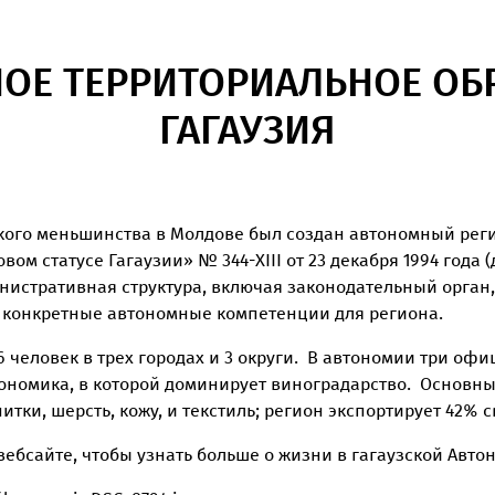
ОЕ TЕРРИТОРИАЛЬНОЕ OБ
ГАГАУЗИЯ
кого меньшинства в Молдове был создан автономный регион
м статусе Гагаузии» № 344-XIII от 23 декабря 1994 года (
нистративная структура, включая законодательный орган,
же конкретные автономные компетенции для региона.
6 человек в трех городах и 3 округи. В автономии три оф
ономика, в которой доминирует виноградарство. Основны
тки, шерсть, кожу, и текстиль; регион экспортирует 42% с
 вебсайте, чтобы узнать больше о жизни в гагаузской Авто