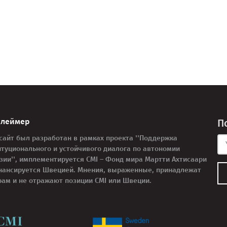
клеймер
П
 сайт был разработан в рамках проекта ''Поддержка
итуционального и устойчивого диалога по автономии
узии'', имплементируется CMI – Фонд мира Мартти Ахтисаари
нансируется Швецией. Мнения, выраженные, принадлежат
рам и не отражают позиции CMI или Швеции.