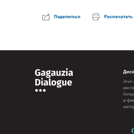
Поделиться
Распечатать
Дис
Этот
инст
Гага
и фи
авто