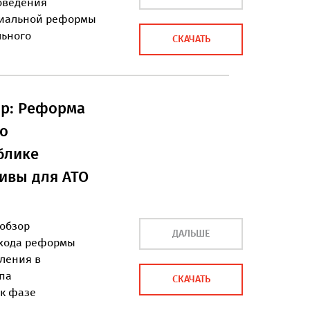
роведения
риальной реформы
льного
СКАЧАТЬ
oр: Реформа
го
блике
ивы для АТО
обзор
ДАЛЬШЕ
ехода реформы
ления в
апа
СКАЧАТЬ
 к фазе