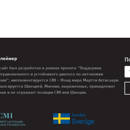
клеймер
П
 сайт был разработан в рамках проекта ''Поддержка
итуционального и устойчивого диалога по автономии
узии'', имплементируется CMI – Фонд мира Мартти Ахтисаари
нансируется Швецией. Мнения, выраженные, принадлежат
рам и не отражают позиции CMI или Швеции.