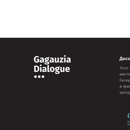
Дис
Этот
инст
Гага
и фи
авто