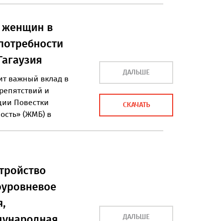
 женщин в
потребности
Гагаузия
ДАЛЬШЕ
ит важный вклад в
репятствий и
ции Повестки
СКАЧАТЬ
ость» (ЖМБ) в
тройство
оуровневое
я,
дународная
ДАЛЬШЕ