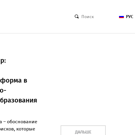
РУС
р:
еформа в
о-
образования
а – обоснование
исков, которые
ДАЛЬШЕ