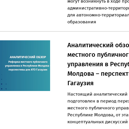
могут возникнуть в ходе п
административно‑террито
для автономно‑территориа
образования
Аналитический обз
местного публично
управления в Респу
Молдова – перспект
Гагаузия
Настоящий аналитический 
подготовлен в период пер
местного публичного управ
Республике Молдова, от эт
концептуальных дискуссий