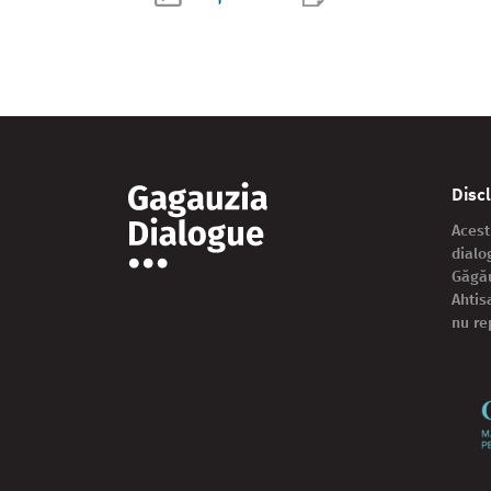
Disc
Acest
dialo
Găgău
Ahtis
nu re