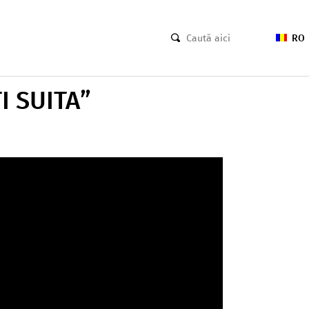
RO
 SUITA”