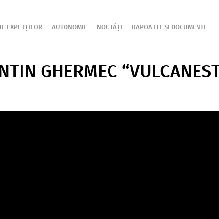
UL EXPERȚILOR
AUTONOMIE
NOUTĂȚI
RAPOARTE ȘI DOCUMENTE
NTIN GHERMEC “VULCANESTI