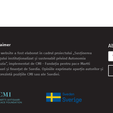
laimer
A
 website a fost elaborat în cadrul proiectului „Susținerea
gului instituționalizat și sustenabil privind Autonomia
zia”, implementat de CMI - Fundația pentru pace Martti
aari și finanțat de Suedia. Opiniile exprimate aparțin autorilor și
prezintă pozițiile CMI sau ale Suediei.