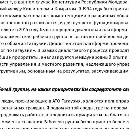
ент, в данном случае Конституция Республики Молдова я
й между Кишиневом и Комратом. В 1994 году был принят 
 автономия располагает компетенциями в различных област
во постоянно развивается, и для лучшего функционирова
тексте в 2015 году была запущена диалоговая платформа
Парламентская рабочая группа, в состав которой вошли 
о собрания Гагаузии. Диалог на этой платформе проводи
лог по Гагаузии». В рамках диалогового процесса прово
общие приоритеты, анализируется международный опыт и 
бласти управления и местного развития, надлежащего упр
структивным, основанным на результатах, заслуживающим
очей группы, на каких приоритетах Вы сосредоточите св
все люди, проживающие в АТО Гагаузия, являются полнопр
у остальных граждан. Я родом из той среды, где на первом
продолжать работать и продвигать приоритеты на благо нар
 момента создания Рабочей группы было принято более 5
ентство регионального развития, через которое осуществ