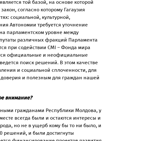
вляется той базой, на основе которой
закон, согласно которому Гагаузия
ях: социальной, культурной,
ния Автономии требуется уточнение
 на парламентском уровне между
депутаты различных фракций Парламента
тся при содействии CMI – Фонда мира
дятся официальные и неофициальные
ведется поиск решений. В этом качестве
авления и социальной сплоченности, для
 доверия и полезным для граждан нашей
ое внимание?
авными гражданами Республики Молдова, у
 месте всегда были и остаются интересы и
ода, но не в ущерб кому бы то ни было, и
0 решений, и были достигнуты
ляется финансирование проектов развития