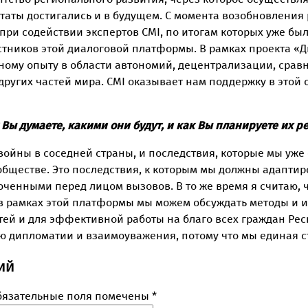
ультаты достигались и в будущем. С момента возобновления
и содействии экспертов CMI, по итогам которых уже был 
стников этой диалоговой платформы. В рамках проекта «
дному опыту в области автономий, децентрализации, сра
ругих частей мира. CMI оказывает нам поддержку в этой о
Вы думаете, какими они будут, и как Вы планируете их р
е войны в соседней страны, и последствия, которые мы уж
 обществе. Это последствия, к которым мы должны адапти
оченными перед лицом вызовов. В то же время я считаю, 
 в рамках этой платформы мы можем обсуждать методы и 
ей и для эффективной работы на благо всех граждан Респ
ю дипломатии и взаимоуважения, потому что мы единая с
ий
бязательные поля помечены
*