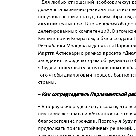
– Для любых отношений необходим фундам
должны гармонично развиваться отношени
получила особый статус, таким образом,
административной. В то же время общест
делегированных компетенций. В этом кон
Кишиневом и Комратом, и была создана 
Республики Молдова и депутаты Народног
Мартти Ахтисаари в рамках проекта «Диа
заседания, в ходе которых обсуждаются 
я буду использовать весь свой опыт в о
того чтобы диалоговый процесс был кон
страны.
–
Как сопредседатель Парламентской раб
– В первую очередь я хочу сказать, что 
них такие же права и обязанности, что и 
благосостояние граждан. Поэтому я буду 
продолжать поиск устойчивых решений. С
замечательные результаты, такие как Аг