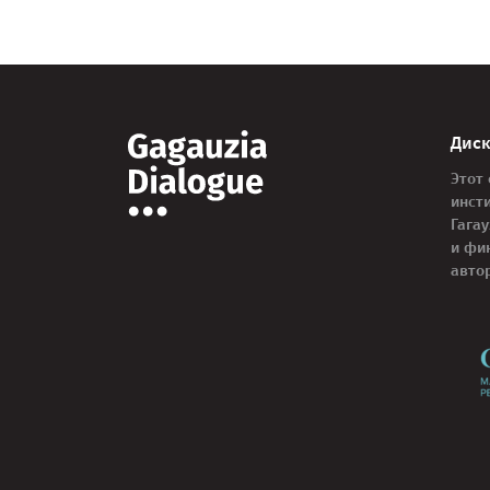
Дис
Этот
инст
Гага
и фи
авто