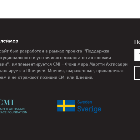
клеймер
П
 сайт был разработан в рамках проекта ''Поддержка
итуционального и устойчивого диалога по автономии
узии'', имплементируется CMI – Фонд мира Мартти Ахтисаари
нансируется Швецией. Мнения, выраженные, принадлежат
рам и не отражают позиции CMI или Швеции.