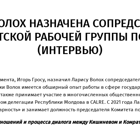
ОЛОХ НАЗНАЧЕНА СОПРЕД
СКОЙ РАБОЧЕЙ ГРУППЫ П
(ИНТЕРВЬЮ)
амента, Игорь Гросу, назначил Ларису Волох сопредседат
ожи Волох имеется обширный опыт работы в сфере госуда
на также принимает участие в многочисленных общественн
ом делегации Республики Молдова в CALRE. С 2021 года Ла
арность» и занимает должность председателя Комитета п
тношений и процесса диалога между Кишиневом и Комра