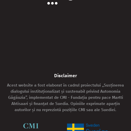
Disclaimer
Acest website a fost elaborat în cadrul proiectului „Susținerea
dialogului instituționalizat și sustenabil privind Autonomia
Găgăuzia”, implementat de CMI - Fundația pentru pace Martti
Ahtisaari și finanțat de Suedia. Opiniile exprimate aparțin
autorilor și nu reprezintă pozițiile CMI sau ale Suediei.