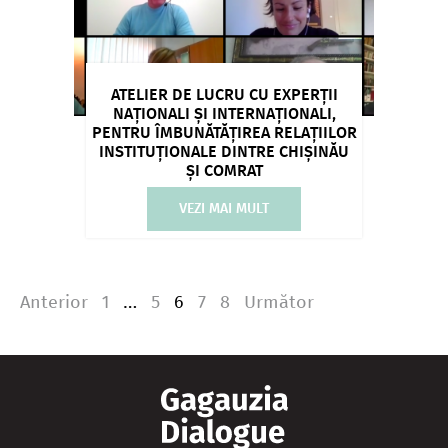
ATELIER DE LUCRU CU EXPERȚII
NAȚIONALI ȘI INTERNAȚIONALI,
PENTRU ÎMBUNĂTĂȚIREA RELAȚIILOR
INSTITUȚIONALE DINTRE CHIȘINĂU
ȘI COMRAT
VEZI MAI MULT
Anterior
1
…
5
6
7
8
Următor